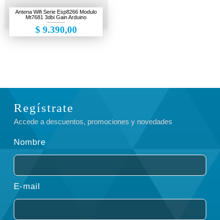
Cámaras de seguridad
Antena Wifi Serie Esp8266 Modulo
Mt7681 3dbi Gain Arduino
Electrónica
$ 9.390,00
Escáner 3D
Gaming
Herramientas
Impresiones 3D
Regístrate
Liquidación
Accede a descuentos, promociones y novedades
Makers
Nombre
Ofertas
E-mail