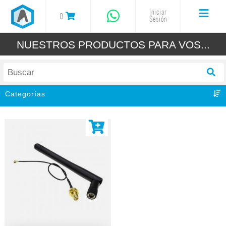
Iniciar
0
Sesión
NUESTROS PRODUCTOS PARA VOS...
Categorías
Todos
Impresoras 3D
Filamentos 3D
Resinas 3D
Grabadoras Cortadora Laser
Accesorios y Repuestos
Arduino