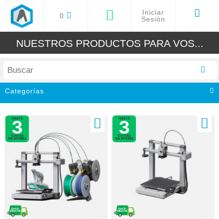
Iniciar
0
Sesión
NUESTROS PRODUCTOS PARA VOS...
Categorías
Todos
Impresoras 3D
Filamentos 3D
Resinas 3D
Grabadoras Cortadora Laser
Accesorios y Repuestos
Arduino