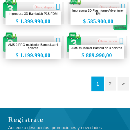
Último disponible!
Último disponible!
Impresora 3D Flashforge Adventurer
Impresora 3D Bambulab P1S FDM
5M
$ 1.399.990,00
$ 585.900,00
Último disponible!
AMS 2 PRO multicolor BambuLab 4
colores
AMS multicolor BambuLab 4 colores
$ 1.199.990,00
$ 889.990,00
1
2
>
Regístrate
Accede a descuentos, promociones y novedades