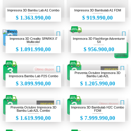
Cámaras de seguridad
Impresora 3D Bambu Lab A1 Combo
Impresora 3D Bambulab A1 FDM
Electrónica
$ 1.363.990,00
$ 919.990,00
Escáner 3D
Gaming
Impresora 3D Creality SPARKX i7
Impresora 3D Flashforge Adventurer
Multicolor
5X
Herramientas
$ 1.091.990,00
$ 956.900,00
Impresiones 3D
Liquidación
Último disponible!
PREVENTA
Preventa Octubre Impresora 3D
DISPONIBLE!
Makers
Impresora Bambu Lab P2S Combo
Bambu Lab A2L
$ 3.099.990,00
$ 1.205.990,00
Ofertas
Último disponible!
PREVENTA
Preventa Octubre Impresora 3D
Impresora 3D Bambulab H2C Combo
DISPONIBLE!
Bambu Lab A2L Combo
FDM
$ 1.619.990,00
$ 7.999.990,00