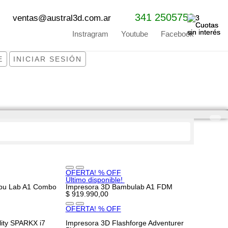
341 2505753
ventas@austral3d.com.ar
Instragram
Youtube
Facebook
E
INICIAR SESIÓN
OFERTA! % OFF
Último disponible!
bu Lab A1 Combo
Impresora 3D Bambulab A1 FDM
$ 919.990,00
OFERTA! % OFF
ity SPARKX i7
Impresora 3D Flashforge Adventurer