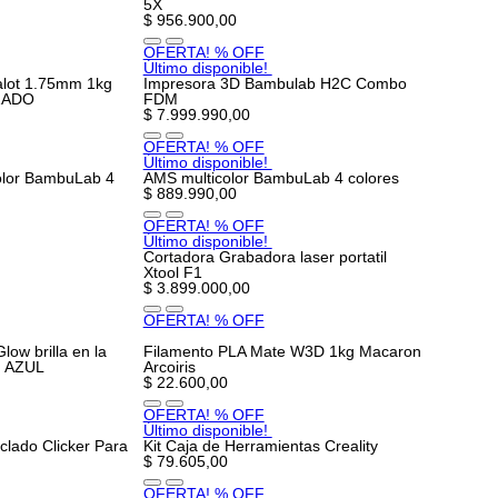
5X
$ 956.900,00
OFERTA! % OFF
Último disponible!
alot 1.75mm 1kg
Impresora 3D Bambulab H2C Combo
ZADO
FDM
$ 7.999.990,00
OFERTA! % OFF
Último disponible!
olor BambuLab 4
AMS multicolor BambuLab 4 colores
$ 889.990,00
OFERTA! % OFF
Último disponible!
Cortadora Grabadora laser portatil
Xtool F1
$ 3.899.000,00
OFERTA! % OFF
ow brilla en la
Filamento PLA Mate W3D 1kg Macaron
g AZUL
Arcoiris
$ 22.600,00
OFERTA! % OFF
Último disponible!
clado Clicker Para
Kit Caja de Herramientas Creality
$ 79.605,00
OFERTA! % OFF