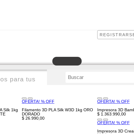
REGISTRARS
os para tus
OFERTA! % OFF
OFERTA! % OFF
 Silk 1kg
Filamento 3D PLA Silk W3D 1kg ORO
Impresora 3D Bam
NTE
DORADO
$ 1.363.990,00
$ 26.990,00
OFERTA! % OFF
Impresora 3D Creal