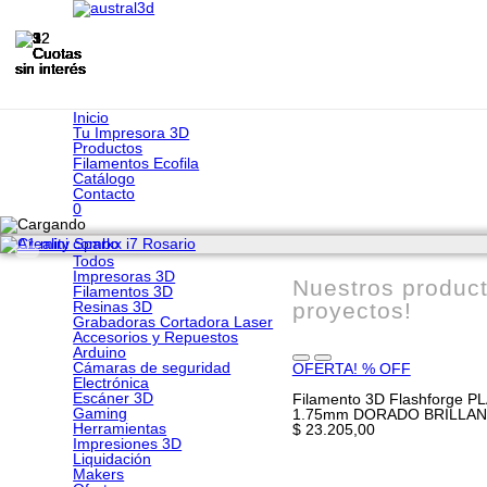
Inicio
Tu Impresora 3D
Productos
Filamentos Ecofila
Catálogo
Contacto
0
Todos
Impresoras 3D
Nuestros product
Filamentos 3D
Resinas 3D
proyectos!
Grabadoras Cortadora Laser
Accesorios y Repuestos
Arduino
Cámaras de seguridad
OFERTA! % OFF
Electrónica
Escáner 3D
Filamento 3D Flashforge PLA
Gaming
1.75mm DORADO BRILLA
Herramientas
$ 23.205,00
Impresiones 3D
Liquidación
Makers