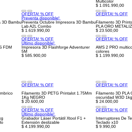
Multicolor
$ 1.091.990,00
OFERTA! % OFF
OFERTA! % OFF
Preventa disponible!
ra 3D Bambu
Preventa Octubre Impresora 3D Bambu
Filamento 3D Print
Lab A2L Combo
PLA ORO METALI
$ 1.619.990,00
$ 23.500,00
OFERTA! % OFF
OFERTA! % OFF
Último disponible!
1S FDM
Impresora 3D Flashforge Adventurer
AMS 2 PRO multic
5M
colores
$ 585.900,00
$ 1.199.990,00
OFERTA! % OFF
OFERTA! % OFF
ámbrico
Filamento 3D PETG Printalot 1.75Mm
Filamento 3D PLA Gl
1Kg NEGRO
oscuridad W3D 1k
$ 20.600,00
$ 24.000,00
OFERTA! % OFF
OFERTA! % OFF
Último disponible!
kg
Grabador Láser Portátil Xtool F1 +
Interruptores De Te
lo
Extensión deslizable
Teclado x10
$ 4.199.990,00
$ 9.990,00