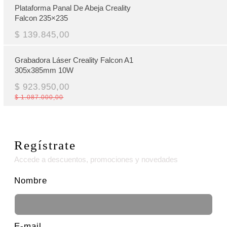
Plataforma Panal De Abeja Creality
Falcon 235×235
$ 139.845,00
Grabadora Láser Creality Falcon A1
305x385mm 10W
$ 923.950,00
$ 1.087.000,00
Regístrate
Accede a descuentos, promociones y novedades
Nombre
E-mail